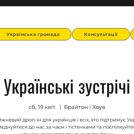
Українська громада
Консультації
Українські зустрічі
сб, 19 квіт.
  |  
Брайтон і Хоув
жневий дроп-ін для українців і всіх, хто підтримує Укр
єднуйтеся до нас за чаєм і тістечками та поспілкуйте