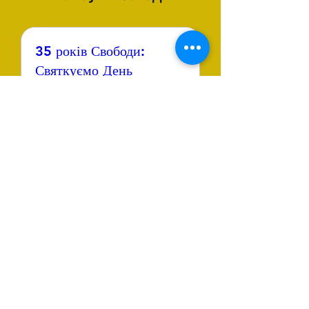
35 років Свободи:
Святкуємо День
Незалежності України у
Брайтоні
сб, 22 серп.
Докладніше
©
2022-2025
by Stand for U (Stand For Ukraine Brighton
& Hove)
Registered Charity Number:
1213632