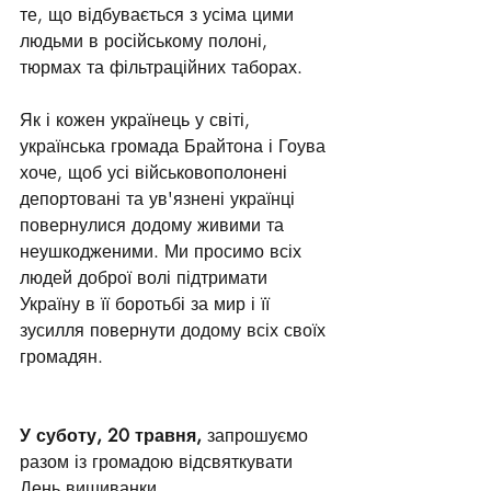
те, що відбувається з усіма цими 
людьми в російському полоні, 
тюрмах та фільтраційних таборах. 
Як і кожен українець у світі, 
українська громада Брайтона і Гоува 
хоче, щоб усі військовополонені 
депортовані та ув'язнені українці 
повернулися додому живими та 
неушкодженими. Ми просимо всіх 
людей доброї волі підтримати 
Україну в її боротьбі за мир і її 
зусилля повернути додому всіх своїх 
громадян.
У суботу, 20 травня,
 запрошуємо 
разом із громадою відсвяткувати 
День вишиванки.