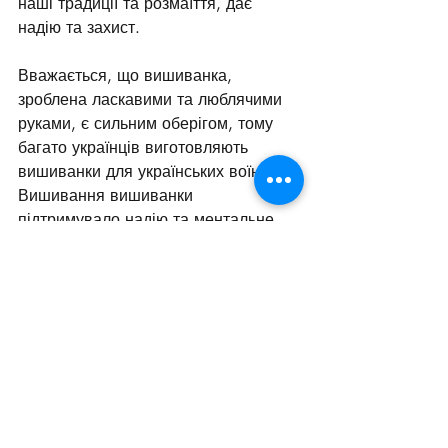
наші традиції та розмаїття, дає 
надію та захист.
Вважається, що вишиванка, 
зроблена ласкавими та люблячими 
руками, є сильним оберігом, тому 
багато українців виготовляють 
вишиванки для українських воїнів.
Вишивання вишиванки 
підтримувало надію та ментальне 
здоров'я людей під час жахів 
окупації чи тривог евакуації та 
полишення рідного дому.
Стільки історій про вишиванки 
можна розповісти! Тому у 2006 році 
студентка Чернівецького 
університету Леся Воронюк 
запропонувала своїм однокурсникам 
і студентам обрати один день і 