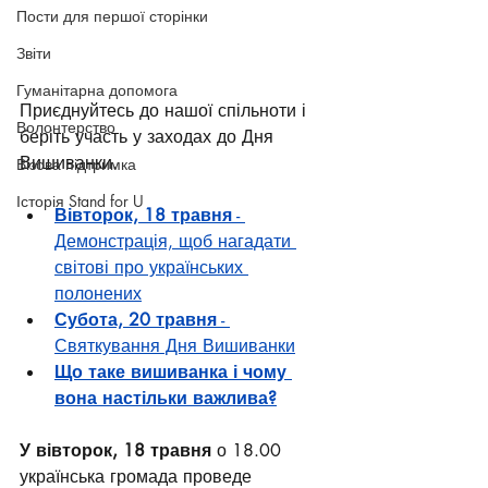
Пости для першої сторінки
Звіти
Гуманітарна допомога
Приєднуйтесь до нашої спільноти і 
Волонтерство
беріть участь у заходах до Дня 
Вишиванки.
Візова підтримка
Історія Stand for U
Вівторок, 18 травня
 - 
Демонстрація, щоб нагадати 
світові про українських 
полонених
Субота, 20 травня
 - 
Святкування Дня Вишиванки
Що таке вишиванка і чому 
вона настільки важлива?
У вівторок, 18 травня
 о 18.00 
українська громада проведе 