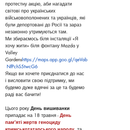
протестну акцію, аби нагадати 
світові про українських 
військовополонених та українців, які 
були депортовані до Росії та зараз 
незаконно утримуються там.
Ми збираємось біля інсталяції «Я 
хочу жити» біля фонтану Mazda у 
Valley 
Gardens
https://maps.app.goo.gl/qeVab
 NfPchS5twcG6
Якщо ви хочете приєднатися до нас 
і висловити свою підтримку, ми 
будемо дуже вдячні за це та будемо 
раді вас бачити! 
Цього року 
День вишиванки
припадає на 18 травня - 
День 
пам’яті жертв геноциду 
кримськотатарського народу
 та 